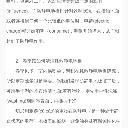
吸引，容易对工作、家庭生活等造成一定的影响
(influence)。而防静电地板则针对这种状况，在接触地面
或者连接到任何一个比较低的电位时，电荷(electric
charge)就开始消耗（consume)，电阻开始增大，从而就
起到了防静电作用。
2、春季该如何清洁耗散静电地板
春季风多，室内易积尘，聚积在耗散静电地板缝隙，
所以定期除尘很是重要。当我们发现防静电地板脏了后，
可用半干湿的柔布清洁地面;若有污物，则先用中性洗涤
(washing)剂润湿表面，再拂拭干净。
切忌用粗糙(cū cāo)的重物在防静电（是一种处于静
止状态的电荷）地板表面擦划，避免油类及有腐蚀性化学